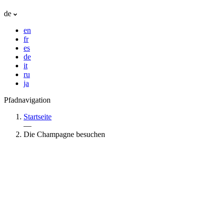
de
en
fr
es
de
it
ru
ja
Pfadnavigation
Startseite
—
Die Champagne besuchen