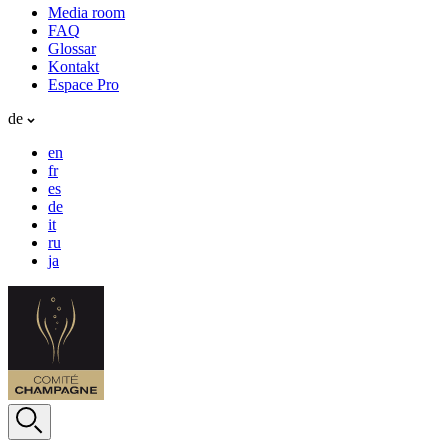
Media room
FAQ
Glossar
Kontakt
Espace Pro
de
en
fr
es
de
it
ru
ja