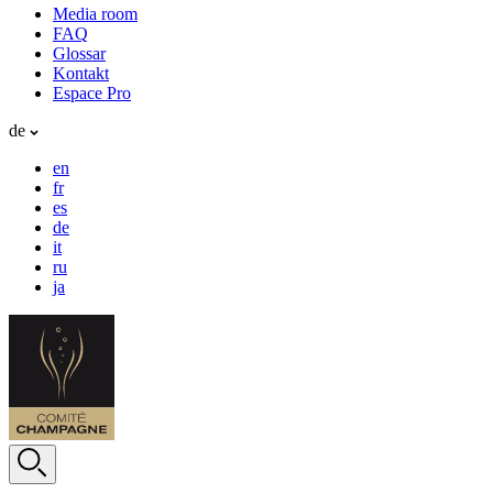
Media room
FAQ
Glossar
Kontakt
Espace Pro
de
en
fr
es
de
it
ru
ja