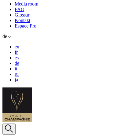
Media room
FAQ
Glossar
Kontakt
Espace Pro
de
en
fr
es
de
it
ru
ja