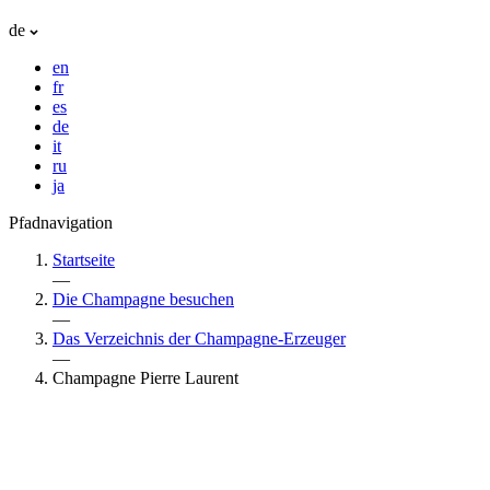
de
en
fr
es
de
it
ru
ja
Pfadnavigation
Startseite
—
Die Champagne besuchen
—
Das Verzeichnis der Champagne-Erzeuger
—
Champagne Pierre Laurent