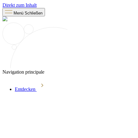
Direkt zum Inhalt
Menü
Schließen
Navigation principale
Entdecken