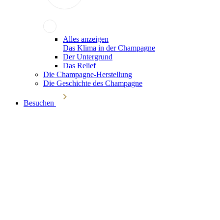
Alles anzeigen
Das Klima in der Champagne
Der Untergrund
Das Relief
Die Champagne-Herstellung
Die Geschichte des Champagne
Besuchen