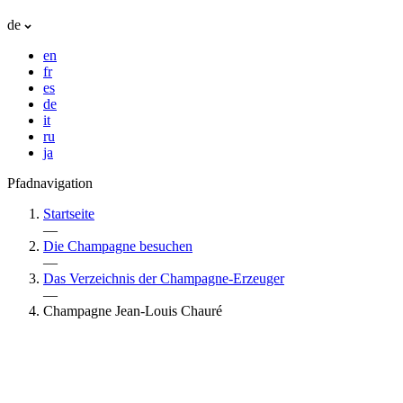
de
en
fr
es
de
it
ru
ja
Pfadnavigation
Startseite
—
Die Champagne besuchen
—
Das Verzeichnis der Champagne-Erzeuger
—
Champagne Jean-Louis Chauré