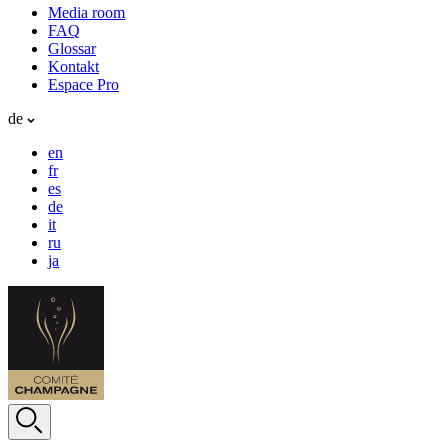
Media room
FAQ
Glossar
Kontakt
Espace Pro
de
en
fr
es
de
it
ru
ja