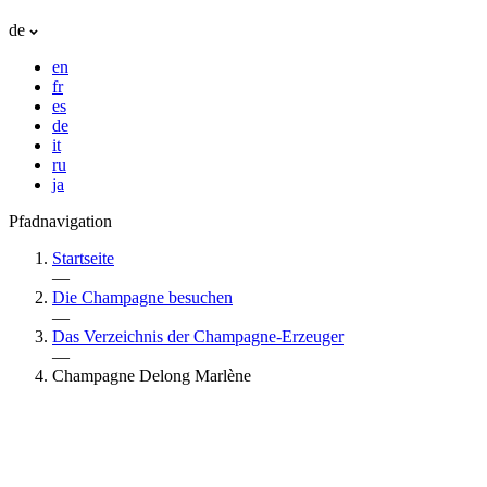
de
en
fr
es
de
it
ru
ja
Pfadnavigation
Startseite
—
Die Champagne besuchen
—
Das Verzeichnis der Champagne-Erzeuger
—
Champagne Delong Marlène