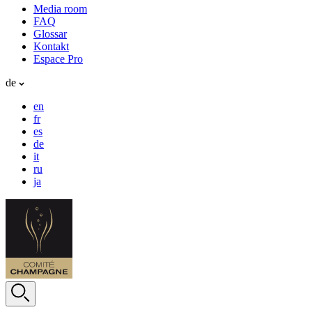
Media room
FAQ
Glossar
Kontakt
Espace Pro
de
en
fr
es
de
it
ru
ja