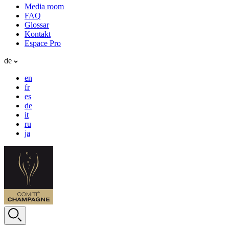
Media room
FAQ
Glossar
Kontakt
Espace Pro
de
en
fr
es
de
it
ru
ja