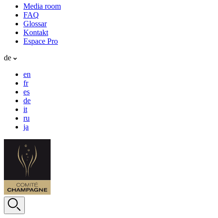
Media room
FAQ
Glossar
Kontakt
Espace Pro
de
en
fr
es
de
it
ru
ja