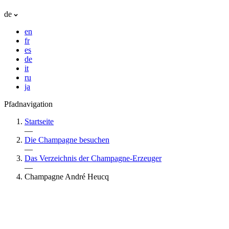
de
en
fr
es
de
it
ru
ja
Pfadnavigation
Startseite
—
Die Champagne besuchen
—
Das Verzeichnis der Champagne-Erzeuger
—
Champagne André Heucq