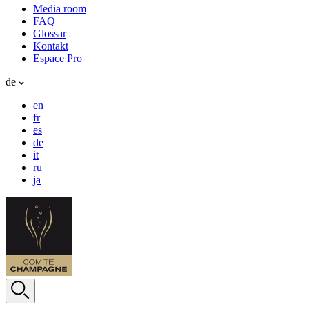
Media room
FAQ
Glossar
Kontakt
Espace Pro
de
en
fr
es
de
it
ru
ja