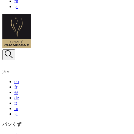
ru
ja
ja
en
fr
es
de
it
ru
ja
パンくず