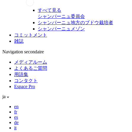
すべて見る
シャンパーニュ委員会
シャンパーニュ地方のブドウ栽培者
シャンパーニュメゾン
コミットメント
雑誌
Navigation secondaire
メディアルーム
よくあるご質問
用語集
コンタクト
Espace Pro
ja
en
fr
es
de
it