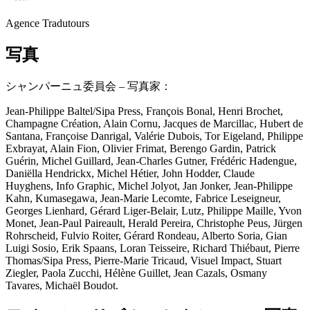
Agence Tradutours
写真
シャンパーニュ委員会 – 写真家：
Jean-Philippe Baltel/Sipa Press, François Bonal, Henri Brochet,
Champagne Création, Alain Cornu, Jacques de Marcillac, Hubert de
Santana, Françoise Danrigal, Valérie Dubois, Tor Eigeland, Philippe
Exbrayat, Alain Fion, Olivier Frimat, Berengo Gardin, Patrick
Guérin, Michel Guillard, Jean-Charles Gutner, Frédéric Hadengue,
Daniëlla Hendrickx, Michel Hétier, John Hodder, Claude
Huyghens, Info Graphic, Michel Jolyot, Jan Jonker, Jean-Philippe
Kahn, Kumasegawa, Jean-Marie Lecomte, Fabrice Leseigneur,
Georges Lienhard, Gérard Liger-Belair, Lutz, Philippe Maille, Yvon
Monet, Jean-Paul Paireault, Herald Pereira, Christophe Peus, Jürgen
Rohrscheid, Fulvio Roiter, Gérard Rondeau, Alberto Soria, Gian
Luigi Sosio, Erik Spaans, Loran Teisseire, Richard Thiébaut, Pierre
Thomas/Sipa Press, Pierre-Marie Tricaud, Visuel Impact, Stuart
Ziegler, Paola Zucchi, Hélène Guillet, Jean Cazals, Osmany
Tavares, Michaël Boudot.