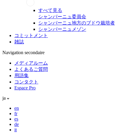
すべて見る
シャンパーニュ委員会
シャンパーニュ地方のブドウ栽培者
シャンパーニュメゾン
コミットメント
雑誌
Navigation secondaire
メディアルーム
よくあるご質問
用語集
コンタクト
Espace Pro
ja
en
fr
es
de
it