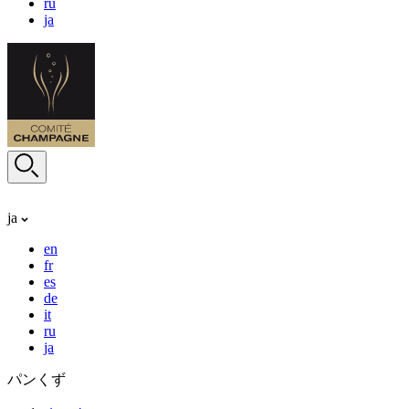
ru
ja
ja
en
fr
es
de
it
ru
ja
パンくず