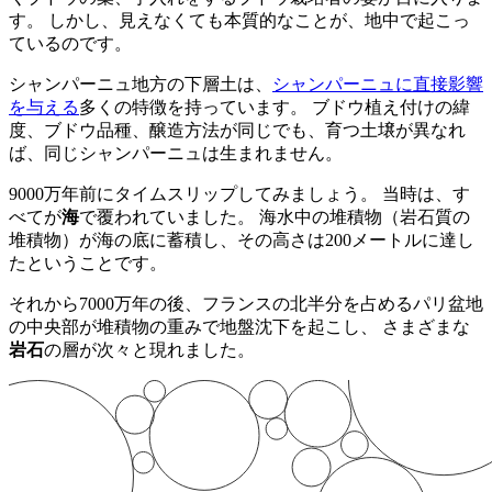
す。 しかし、見えなくても本質的なことが、地中で起こっ
ているのです。
シャンパーニュ地方の下層土は、
シャンパーニュに直接影響
を与える
多くの特徴を持っています。 ブドウ植え付けの緯
度、
ブドウ品種
、醸造方法が同じでも、育つ土壌が異なれ
ば、同じシャンパーニュは生まれません。
9000万年前にタイムスリップしてみましょう。 当時は、す
べてが
海
で覆われていました。 海水中の堆積物（岩石質の
堆積物）が海の底に蓄積し、その高さは200メートルに達し
たということです。
それから7000万年の後、フランスの北半分を占めるパリ盆地
の中央部が堆積物の重みで地盤沈下を起こし、 さまざまな
岩石
の層が次々と現れました。