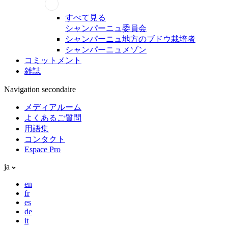
すべて見る
シャンパーニュ委員会
シャンパーニュ地方のブドウ栽培者
シャンパーニュメゾン
コミットメント
雑誌
Navigation secondaire
メディアルーム
よくあるご質問
用語集
コンタクト
Espace Pro
ja
en
fr
es
de
it