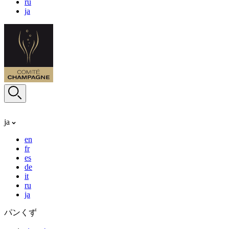
ru
ja
ja
en
fr
es
de
it
ru
ja
パンくず