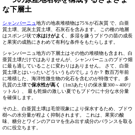
な下層土
シャンパーニュ
地方の地表堆積物は75％が石灰質 で、白亜
質土壌、
泥灰土質土壌
、石灰石を含みます。 この種の地層
はスポンジ状で
水はけがよく
、多湿を嫌うブドウの苗の成長
と果実の成熟にきわめて有利な条件をもたらします。
シャンパーニュ地方の下層土はその他の堆積物も含まれ、白
亜質土壌だけではありませんが、シャンパーニュのブドウ畑
に最も適していることに変わりはありません。 さて、白亜
質土壌とはいったいどういうものでしょうか？ 数百万年前
に堆積した、海洋性微生物の化石を含むのが特徴です。 多
孔質の土壌で
保水性が高く
（1m3あたりの保水量300～400リ
ットル）、 最も乾燥の激しい夏でもブドウに十分な水分量
を確保します。
その上、白亜質土壌は毛管現象により保水するため、ブドウ
樹への水分量が程よく抑制されます。 これは、果実の酸
味、糖分とワインのアロマを生み出す成分のバランスを取る
のに役立ちます。