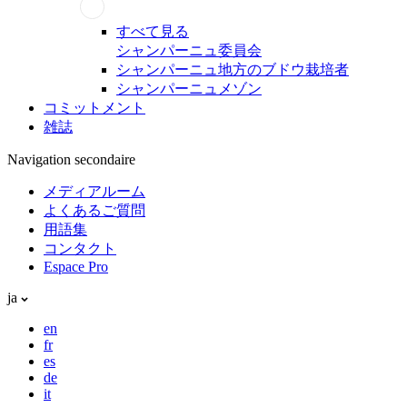
すべて見る
シャンパーニュ委員会
シャンパーニュ地方のブドウ栽培者
シャンパーニュメゾン
コミットメント
雑誌
Navigation secondaire
メディアルーム
よくあるご質問
用語集
コンタクト
Espace Pro
ja
en
fr
es
de
it