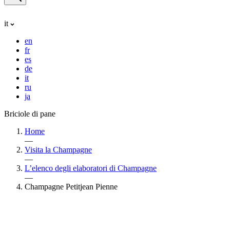
it
en
fr
es
de
it
ru
ja
Briciole di pane
Home
—
Visita la Champagne
—
L’elenco degli elaboratori di Champagne
—
Champagne Petitjean Pienne