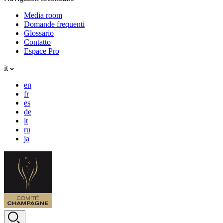
Media room
Domande frequenti
Glossario
Contatto
Espace Pro
it
en
fr
es
de
it
ru
ja