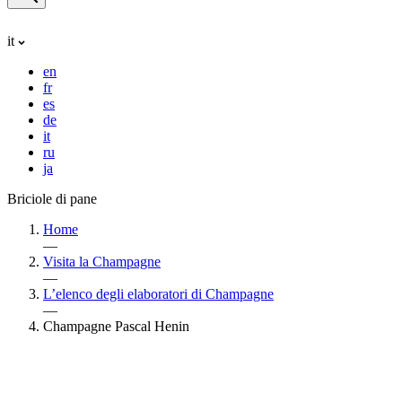
it
en
fr
es
de
it
ru
ja
Briciole di pane
Home
—
Visita la Champagne
—
L’elenco degli elaboratori di Champagne
—
Champagne Pascal Henin