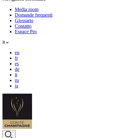
Media room
Domande frequenti
Glossario
Contatto
Espace Pro
it
en
fr
es
de
it
ru
ja