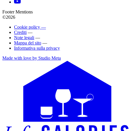
Footer Mentions
©2026
Cookie policy —
Crediti
—
Note legali
—
Mappa del sito
—
Informativa sulla privacy
Made with love by Studio Meta