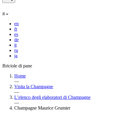
it
en
fr
es
de
it
ru
ja
Briciole di pane
Home
—
Visita la Champagne
—
L’elenco degli elaboratori di Champagne
—
Champagne Maurice Grumier