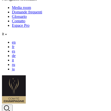
Media room
Domande frequenti
Glossario
Contatto
Espace Pro
it
en
fr
es
de
it
ru
ja