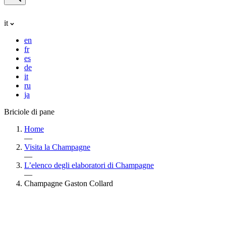
it
en
fr
es
de
it
ru
ja
Briciole di pane
Home
—
Visita la Champagne
—
L’elenco degli elaboratori di Champagne
—
Champagne Gaston Collard