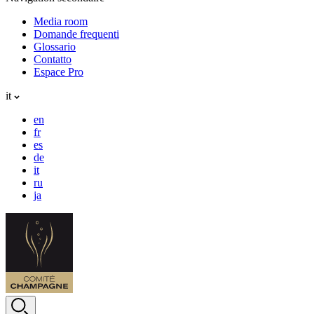
Media room
Domande frequenti
Glossario
Contatto
Espace Pro
it
en
fr
es
de
it
ru
ja