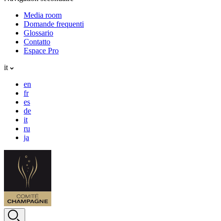
Media room
Domande frequenti
Glossario
Contatto
Espace Pro
it
en
fr
es
de
it
ru
ja