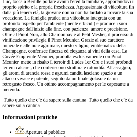
Luc, tocca a Bertille portare avanti l'eredità familiare, apportandovi il
proprio spirito e la propria freschezza. Appassionata di viticoltura fin
dalla più tenera età, la giovane donna non ha tardato a trovare la sua
vocazione. La famiglia pratica una viticoltura integrata con un
profondo rispetto per l'ambiente (niente erbicidi) e produce i suoi
champagne dall'inizio alla fine, con pazienza, amore e precisione.
Oltre al Pinot Noir, allo Chardonnay e al Petit Meslier, il processo di
vinificazione privilegia il Pinot Meunier. Grazie al suo carattere
minerale e alle note agrumate, questo vitigno, emblematico della
Champagne, conferisce finezza ed eleganza ai vini della casa. La
Cuvée Empreinte Meunier, prodotta esclusivamente con Pinot
Meunier, mette in risalto il terroir di Ludes 1er Cru e i suoi profondi
terreni calcarei, che conferiscono struttura e rotondità. All'assaggio,
gli aromi di arancia rossa e agrumi canditi lasciano spazio a un
attacco vivace e potente, seguito da un finale goloso e da un
retrogusto fresco. Un ottimo accompagnamento per le capesante a
merenda.
Tutto quello che c’è da sapere sulla cantina
Tutto quello che c’è da
sapere sulla cantina
Informazioni pratiche
Apertura al pubblico