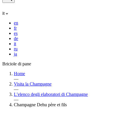
it
en
fr
es
de
it
ru
ja
Briciole di pane
Home
—
Visita la Champagne
—
L’elenco degli elaboratori di Champagne
—
Champagne Dehu père et fils