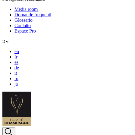
Media room
Domande frequenti
Glossario
Contatto
Espace Pro
it
en
fr
es
de
it
ru
ja