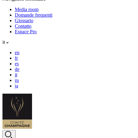
Media room
Domande frequenti
Glossario
Contatto
Espace Pro
it
en
fr
es
de
it
ru
ja