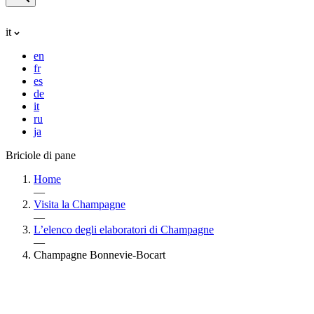
it
en
fr
es
de
it
ru
ja
Briciole di pane
Home
—
Visita la Champagne
—
L’elenco degli elaboratori di Champagne
—
Champagne Bonnevie-Bocart