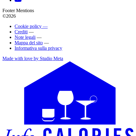
Footer Mentions
©2026
Cookie policy —
Crediti
—
Note legali
—
Mappa del sito
—
Informativa sulla privacy
Made with love by Studio Meta