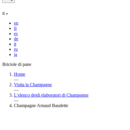
it
en
fr
es
de
it
ru
ja
Briciole di pane
Home
—
Visita la Champagne
—
L’elenco degli elaboratori di Champagne
—
Champagne Arnaud Baudette