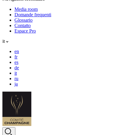
Media room
Domande frequenti
Glossario
Contatto
Espace Pro
it
en
fr
es
de
it
ru
ja