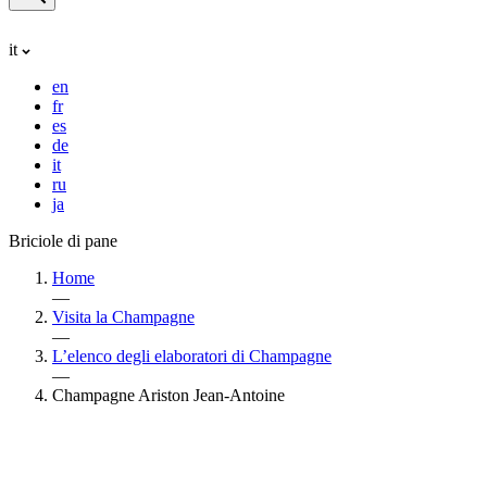
it
en
fr
es
de
it
ru
ja
Briciole di pane
Home
—
Visita la Champagne
—
L’elenco degli elaboratori di Champagne
—
Champagne Ariston Jean-Antoine