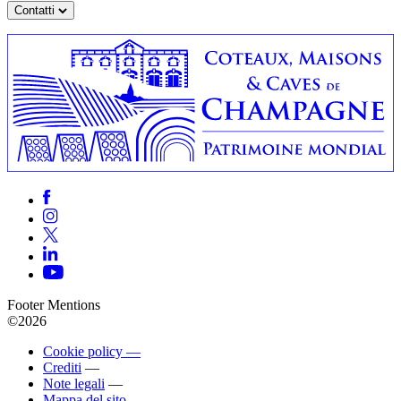
Contatti
Footer Mentions
©2026
Cookie policy —
Crediti
—
Note legali
—
Mappa del sito
—