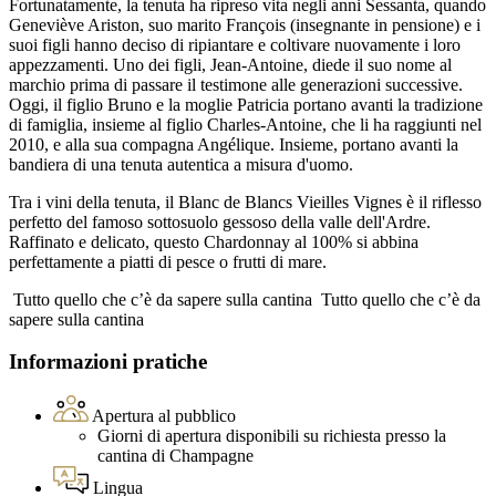
Fortunatamente, la tenuta ha ripreso vita negli anni Sessanta, quando
Geneviève Ariston, suo marito François (insegnante in pensione) e i
suoi figli hanno deciso di ripiantare e coltivare nuovamente i loro
appezzamenti. Uno dei figli, Jean-Antoine, diede il suo nome al
marchio prima di passare il testimone alle generazioni successive.
Oggi, il figlio Bruno e la moglie Patricia portano avanti la tradizione
di famiglia, insieme al figlio Charles-Antoine, che li ha raggiunti nel
2010, e alla sua compagna Angélique. Insieme, portano avanti la
bandiera di una tenuta autentica a misura d'uomo.
Tra i vini della tenuta, il Blanc de Blancs Vieilles Vignes è il riflesso
perfetto del famoso sottosuolo gessoso della valle dell'Ardre.
Raffinato e delicato, questo Chardonnay al 100% si abbina
perfettamente a piatti di pesce o frutti di mare.
Tutto quello che c’è da sapere sulla cantina
Tutto quello che c’è da
sapere sulla cantina
Informazioni pratiche
Apertura al pubblico
Giorni di apertura disponibili su richiesta presso la
cantina di Champagne
Lingua