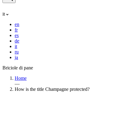
it
en
fr
es
de
it
ru
ja
Briciole di pane
Home
—
How is the title Champagne protected?