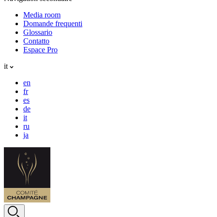
Media room
Domande frequenti
Glossario
Contatto
Espace Pro
it
en
fr
es
de
it
ru
ja