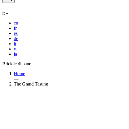
it
en
fr
es
de
it
ru
ja
Briciole di pane
Home
—
The Grand Tasting