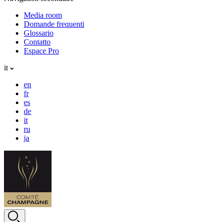
Media room
Domande frequenti
Glossario
Contatto
Espace Pro
it
en
fr
es
de
it
ru
ja