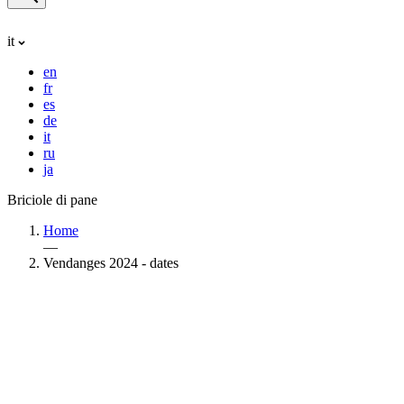
it
en
fr
es
de
it
ru
ja
Briciole di pane
Home
—
Vendanges 2024 - dates