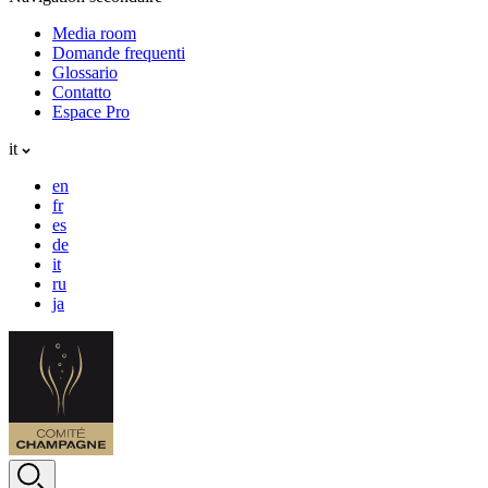
Media room
Domande frequenti
Glossario
Contatto
Espace Pro
it
en
fr
es
de
it
ru
ja