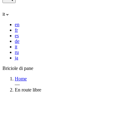
it
en
fr
es
de
it
ru
ja
Briciole di pane
Home
—
En route libre