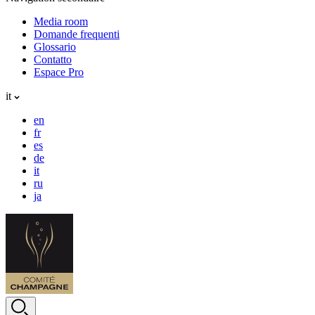
Media room
Domande frequenti
Glossario
Contatto
Espace Pro
it
en
fr
es
de
it
ru
ja