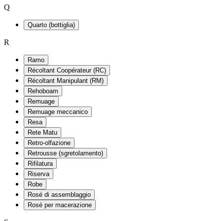
Q
Quarto (bottiglia)
R
Ramo
Récoltant Coopérateur (RC)
Récoltant Manipulant (RM)
Rehoboam
Remuage
Remuage meccanico
Resa
Rete Matu
Retro-olfazione
Retrousse (sgretolamento)
Rifilatura
Riserva
Robe
Rosé di assemblaggio
Rosé per macerazione