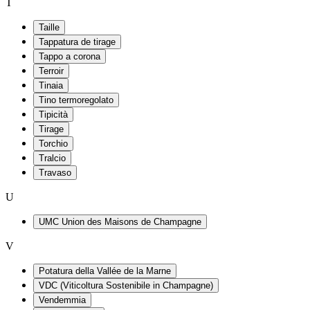
T
Taille
Tappatura de tirage
Tappo a corona
Terroir
Tinaia
Tino termoregolato
Tipicità
Tirage
Torchio
Tralcio
Travaso
U
UMC Union des Maisons de Champagne
V
Potatura della Vallée de la Marne
VDC (Viticoltura Sostenibile in Champagne)
Vendemmia