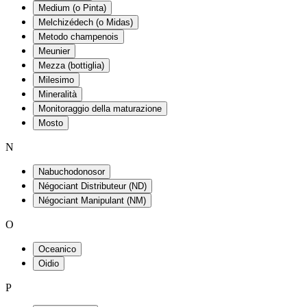
Medium (o Pinta)
Melchizédech (o Midas)
Metodo champenois
Meunier
Mezza (bottiglia)
Milesimo
Mineralità
Monitoraggio della maturazione
Mosto
N
Nabuchodonosor
Négociant Distributeur (ND)
Négociant Manipulant (NM)
O
Oceanico
Oidio
P