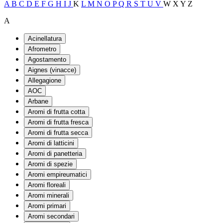
A
B
C
D
E
F
G
H
I
J
K
L
M
N
O
P
Q
R
S
T
U
V
W
X
Y
Z
A
Acinellatura
Afrometro
Agostamento
Aignes (vinacce)
Allegagione
AOC
Arbane
Aromi di frutta cotta
Aromi di frutta fresca
Aromi di frutta secca
Aromi di latticini
Aromi di panetteria
Aromi di spezie
Aromi empireumatici
Aromi floreali
Aromi minerali
Aromi primari
Aromi secondari