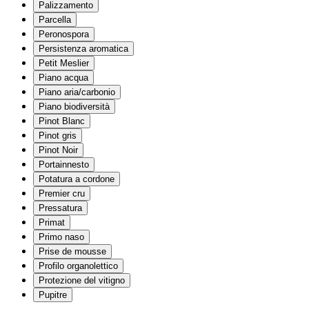
Palizzamento
Parcella
Peronospora
Persistenza aromatica
Petit Meslier
Piano acqua
Piano aria/carbonio
Piano biodiversità
Pinot Blanc
Pinot gris
Pinot Noir
Portainnesto
Potatura a cordone
Premier cru
Pressatura
Primat
Primo naso
Prise de mousse
Profilo organolettico
Protezione del vitigno
Pupitre