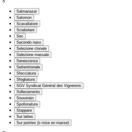
S
Salmanazar
Salomon
Scavallatore
Sciabolare
Sec
Secondo naso
Selezione clonale
Selezione massale
Senescenza
Settentrionale
Sfecciatura
Sfogliatura
SGV Syndicat Général des Vignerons
Sollevamento
Souverain
Spollonatura
Stappare
Sur lattes
Sur pointes (o mise en masse)