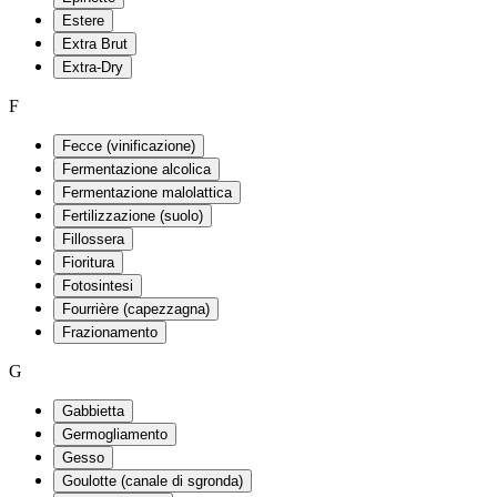
Estere
Extra Brut
Extra-Dry
F
Fecce (vinificazione)
Fermentazione alcolica
Fermentazione malolattica
Fertilizzazione (suolo)
Fillossera
Fioritura
Fotosintesi
Fourrière (capezzagna)
Frazionamento
G
Gabbietta
Germogliamento
Gesso
Goulotte (canale di sgronda)