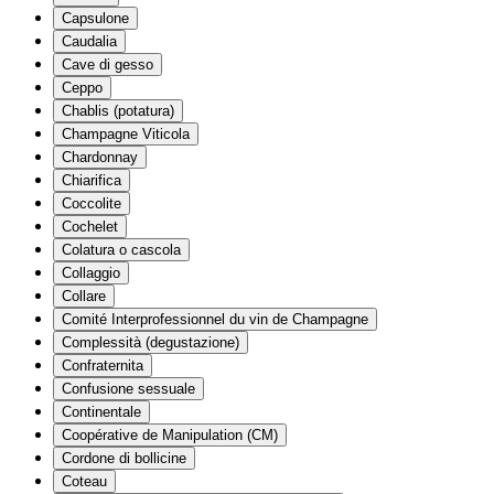
Capsulone
Caudalia
Cave di gesso
Ceppo
Chablis (potatura)
Champagne Viticola
Chardonnay
Chiarifica
Coccolite
Cochelet
Colatura o cascola
Collaggio
Collare
Comité Interprofessionnel du vin de Champagne
Complessità (degustazione)
Confraternita
Confusione sessuale
Continentale
Coopérative de Manipulation (CM)
Cordone di bollicine
Coteau