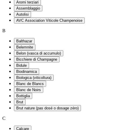
Aromi terziari
Assemblaggio
Autolisi
AVC Association Viticole Champenoise
B
Balthazar
Belemnite
Belon (vasca di accumulo)
Bicchiere di Champagne
Bidule
Biodinamica
Biologica (viticoltura)
Blanc de Blancs
Blanc de Noirs
Bottiglia
Brut
Brut nature (pas dosé o dosage zéro)
C
Calcare