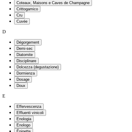
Coteaux, Maisons e Caves de Champagne
Crittogamico
Cru
Cuvée
D
Dégorgement
Demi-sec
Diatomite
Disciplinare
Dolcezza (degustazione)
Dormienza
Dosage
Doux
E
Effervescenza
Effluenti vinicoli
Enologia
Enologo
Épinette