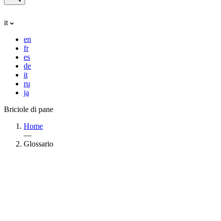
it
en
fr
es
de
it
ru
ja
Briciole di pane
Home
—
Glossario