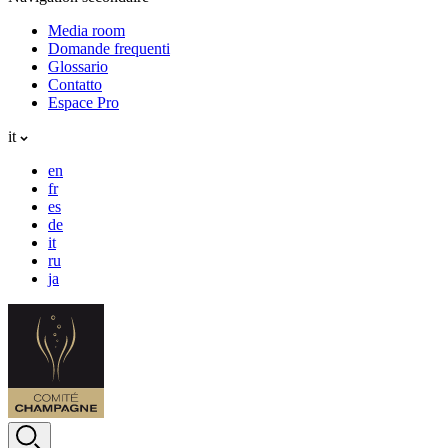
Media room
Domande frequenti
Glossario
Contatto
Espace Pro
it
en
fr
es
de
it
ru
ja