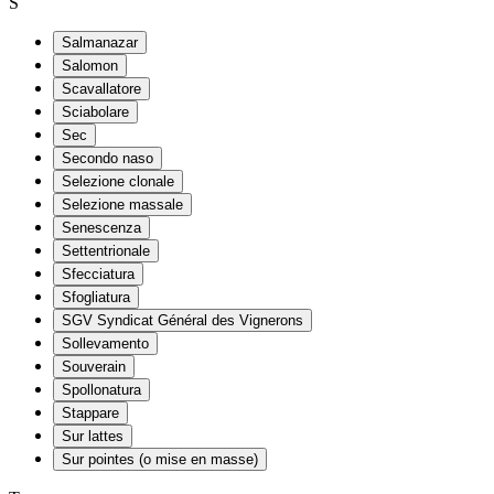
S
Salmanazar
Salomon
Scavallatore
Sciabolare
Sec
Secondo naso
Selezione clonale
Selezione massale
Senescenza
Settentrionale
Sfecciatura
Sfogliatura
SGV Syndicat Général des Vignerons
Sollevamento
Souverain
Spollonatura
Stappare
Sur lattes
Sur pointes (o mise en masse)