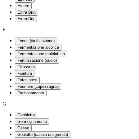
Estere
Extra Brut
Extra-Dry
F
Fecce (vinificazione)
Fermentazione alcolica
Fermentazione malolattica
Fertilizzazione (suolo)
Fillossera
Fioritura
Fotosintesi
Fourrière (capezzagna)
Frazionamento
G
Gabbietta
Germogliamento
Gesso
Goulotte (canale di sgronda)