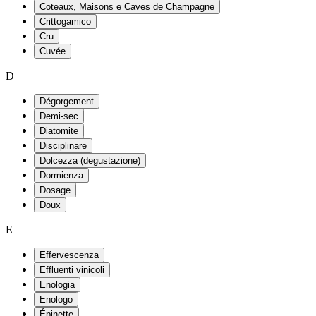
Coteaux, Maisons e Caves de Champagne
Crittogamico
Cru
Cuvée
D
Dégorgement
Demi-sec
Diatomite
Disciplinare
Dolcezza (degustazione)
Dormienza
Dosage
Doux
E
Effervescenza
Effluenti vinicoli
Enologia
Enologo
Épinette