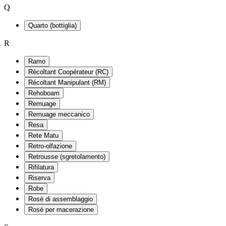
Q
Quarto (bottiglia)
R
Ramo
Récoltant Coopérateur (RC)
Récoltant Manipulant (RM)
Rehoboam
Remuage
Remuage meccanico
Resa
Rete Matu
Retro-olfazione
Retrousse (sgretolamento)
Rifilatura
Riserva
Robe
Rosé di assemblaggio
Rosé per macerazione