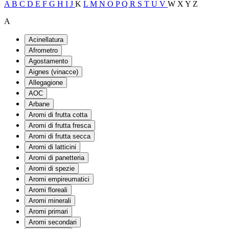
A
B
C
D
E
F
G
H
I
J
K
L
M
N
O
P
Q
R
S
T
U
V
W
X
Y
Z
A
Acinellatura
Afrometro
Agostamento
Aignes (vinacce)
Allegagione
AOC
Arbane
Aromi di frutta cotta
Aromi di frutta fresca
Aromi di frutta secca
Aromi di latticini
Aromi di panetteria
Aromi di spezie
Aromi empireumatici
Aromi floreali
Aromi minerali
Aromi primari
Aromi secondari