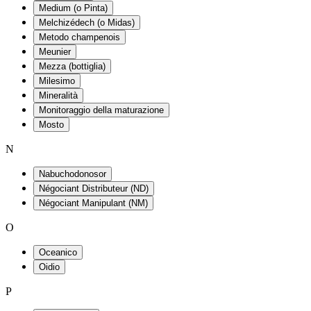
Medium (o Pinta)
Melchizédech (o Midas)
Metodo champenois
Meunier
Mezza (bottiglia)
Milesimo
Mineralità
Monitoraggio della maturazione
Mosto
N
Nabuchodonosor
Négociant Distributeur (ND)
Négociant Manipulant (NM)
O
Oceanico
Oidio
P