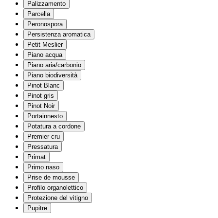
Palizzamento
Parcella
Peronospora
Persistenza aromatica
Petit Meslier
Piano acqua
Piano aria/carbonio
Piano biodiversità
Pinot Blanc
Pinot gris
Pinot Noir
Portainnesto
Potatura a cordone
Premier cru
Pressatura
Primat
Primo naso
Prise de mousse
Profilo organolettico
Protezione del vitigno
Pupitre