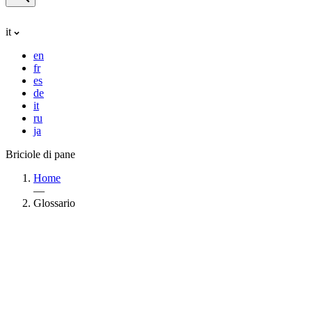
it
en
fr
es
de
it
ru
ja
Briciole di pane
Home
—
Glossario