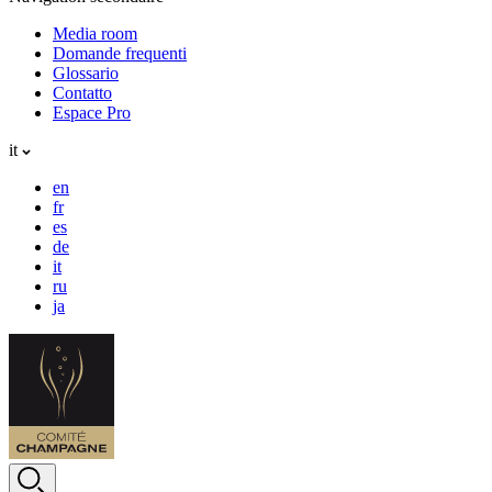
Media room
Domande frequenti
Glossario
Contatto
Espace Pro
it
en
fr
es
de
it
ru
ja