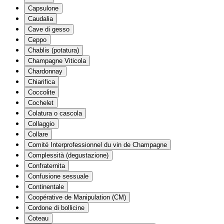
Capsulone
Caudalia
Cave di gesso
Ceppo
Chablis (potatura)
Champagne Viticola
Chardonnay
Chiarifica
Coccolite
Cochelet
Colatura o cascola
Collaggio
Collare
Comité Interprofessionnel du vin de Champagne
Complessità (degustazione)
Confraternita
Confusione sessuale
Continentale
Coopérative de Manipulation (CM)
Cordone di bollicine
Coteau