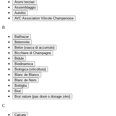
Aromi terziari
Assemblaggio
Autolisi
AVC Association Viticole Champenoise
B
Balthazar
Belemnite
Belon (vasca di accumulo)
Bicchiere di Champagne
Bidule
Biodinamica
Biologica (viticoltura)
Blanc de Blancs
Blanc de Noirs
Bottiglia
Brut
Brut nature (pas dosé o dosage zéro)
C
Calcare