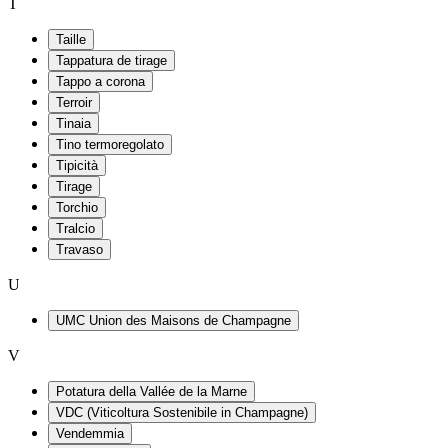
T
Taille
Tappatura de tirage
Tappo a corona
Terroir
Tinaia
Tino termoregolato
Tipicità
Tirage
Torchio
Tralcio
Travaso
U
UMC Union des Maisons de Champagne
V
Potatura della Vallée de la Marne
VDC (Viticoltura Sostenibile in Champagne)
Vendemmia