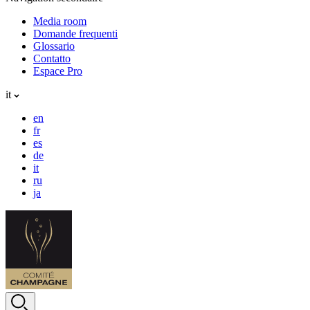
Media room
Domande frequenti
Glossario
Contatto
Espace Pro
it
en
fr
es
de
it
ru
ja