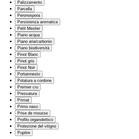
Palizzamento
Parcella
Peronospora
Persistenza aromatica
Petit Meslier
Piano acqua
Piano aria/carbonio
Piano biodiversità
Pinot Blanc
Pinot gris
Pinot Noir
Portainnesto
Potatura a cordone
Premier cru
Pressatura
Primat
Primo naso
Prise de mousse
Profilo organolettico
Protezione del vitigno
Pupitre