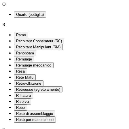
Q
Quarto (bottiglia)
R
Ramo
Récoltant Coopérateur (RC)
Récoltant Manipulant (RM)
Rehoboam
Remuage
Remuage meccanico
Resa
Rete Matu
Retro-olfazione
Retrousse (sgretolamento)
Rifilatura
Riserva
Robe
Rosé di assemblaggio
Rosé per macerazione