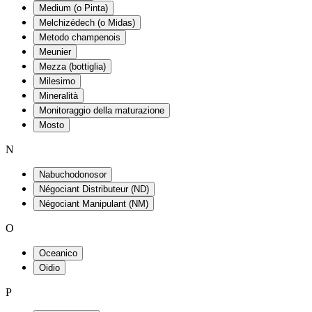
Medium (o Pinta)
Melchizédech (o Midas)
Metodo champenois
Meunier
Mezza (bottiglia)
Milesimo
Mineralità
Monitoraggio della maturazione
Mosto
N
Nabuchodonosor
Négociant Distributeur (ND)
Négociant Manipulant (NM)
O
Oceanico
Oidio
P