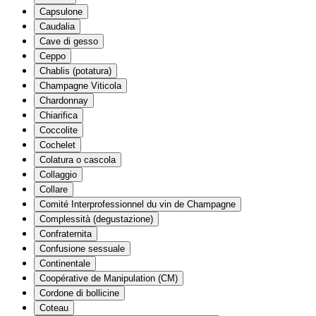
Capsulone
Caudalia
Cave di gesso
Ceppo
Chablis (potatura)
Champagne Viticola
Chardonnay
Chiarifica
Coccolite
Cochelet
Colatura o cascola
Collaggio
Collare
Comité Interprofessionnel du vin de Champagne
Complessità (degustazione)
Confraternita
Confusione sessuale
Continentale
Coopérative de Manipulation (CM)
Cordone di bollicine
Coteau