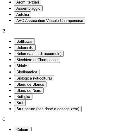
Aromi terziari
Assemblaggio
Autolisi
AVC Association Viticole Champenoise
B
Balthazar
Belemnite
Belon (vasca di accumulo)
Bicchiere di Champagne
Bidule
Biodinamica
Biologica (viticoltura)
Blanc de Blancs
Blanc de Noirs
Bottiglia
Brut
Brut nature (pas dosé o dosage zéro)
C
Calcare