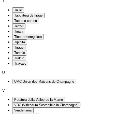
T
Taille
Tappatura de tirage
Tappo a corona
Terroir
Tinaia
Tino termoregolato
Tipicità
Tirage
Torchio
Tralcio
Travaso
U
UMC Union des Maisons de Champagne
V
Potatura della Vallée de la Marne
VDC (Viticoltura Sostenibile in Champagne)
Vendemmia