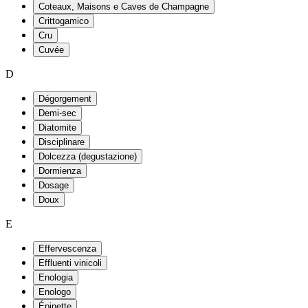
Coteaux, Maisons e Caves de Champagne
Crittogamico
Cru
Cuvée
D
Dégorgement
Demi-sec
Diatomite
Disciplinare
Dolcezza (degustazione)
Dormienza
Dosage
Doux
E
Effervescenza
Effluenti vinicoli
Enologia
Enologo
Épinette