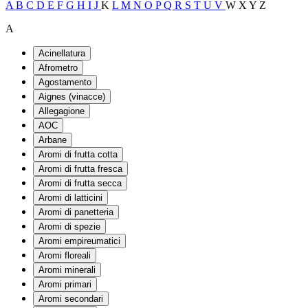
A
B
C
D
E
F
G
H
I
J
K
L
M
N
O
P
Q
R
S
T
U
V
W
X
Y
Z
A
Acinellatura
Afrometro
Agostamento
Aignes (vinacce)
Allegagione
AOC
Arbane
Aromi di frutta cotta
Aromi di frutta fresca
Aromi di frutta secca
Aromi di latticini
Aromi di panetteria
Aromi di spezie
Aromi empireumatici
Aromi floreali
Aromi minerali
Aromi primari
Aromi secondari