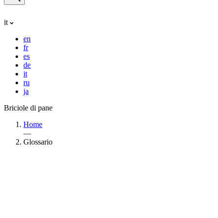
it
en
fr
es
de
it
ru
ja
Briciole di pane
Home
—
Glossario