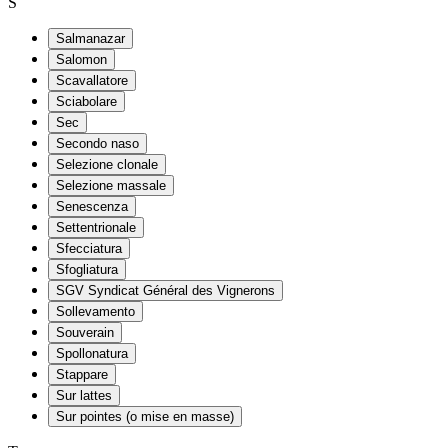
S
Salmanazar
Salomon
Scavallatore
Sciabolare
Sec
Secondo naso
Selezione clonale
Selezione massale
Senescenza
Settentrionale
Sfecciatura
Sfogliatura
SGV Syndicat Général des Vignerons
Sollevamento
Souverain
Spollonatura
Stappare
Sur lattes
Sur pointes (o mise en masse)