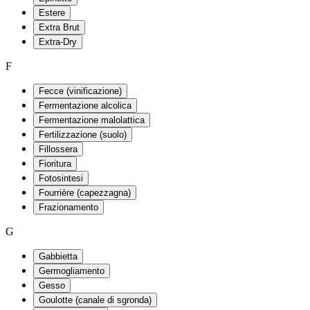
Estere
Extra Brut
Extra-Dry
F
Fecce (vinificazione)
Fermentazione alcolica
Fermentazione malolattica
Fertilizzazione (suolo)
Fillossera
Fioritura
Fotosintesi
Fourrière (capezzagna)
Frazionamento
G
Gabbietta
Germogliamento
Gesso
Goulotte (canale di sgronda)