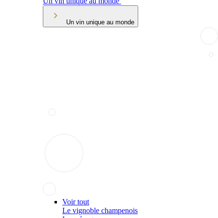
Un vin unique au monde
Un vin unique au monde
Voir tout
Le vignoble champenois