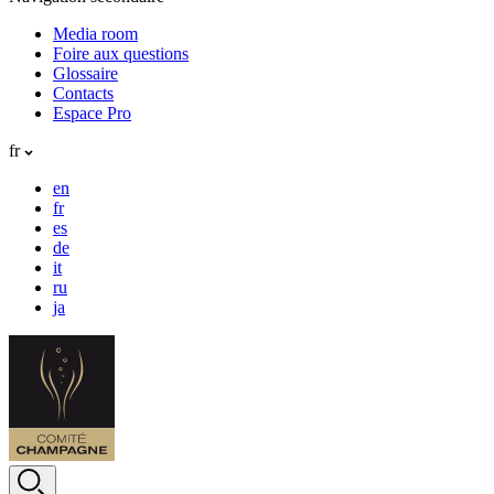
Media room
Foire aux questions
Glossaire
Contacts
Espace Pro
fr
en
fr
es
de
it
ru
ja