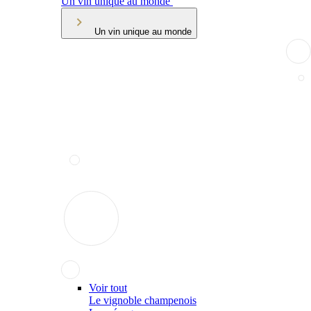
Un vin unique au monde
Un vin unique au monde
Voir tout
Le vignoble champenois