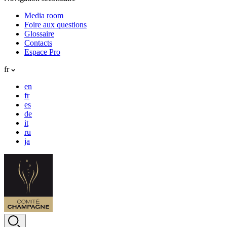
Media room
Foire aux questions
Glossaire
Contacts
Espace Pro
fr
en
fr
es
de
it
ru
ja