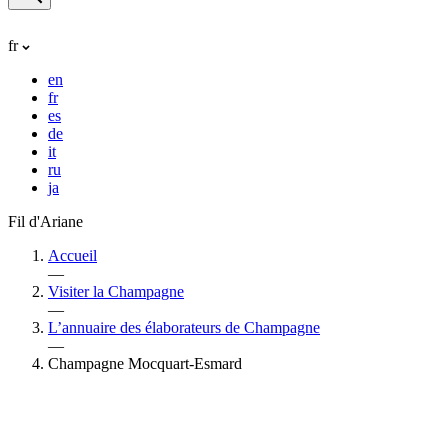
fr
en
fr
es
de
it
ru
ja
Fil d'Ariane
Accueil
—
Visiter la Champagne
—
L’annuaire des élaborateurs de Champagne
—
Champagne Mocquart-Esmard