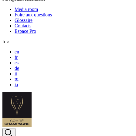
Media room
Foire aux questions
Glossaire
Contacts
Espace Pro
fr
en
fr
es
de
it
ru
ja