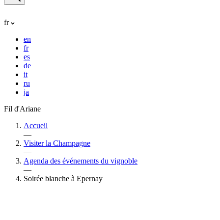
fr
en
fr
es
de
it
ru
ja
Fil d'Ariane
Accueil
—
Visiter la Champagne
—
Agenda des événements du vignoble
—
Soirée blanche à Epernay