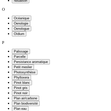
Nouaison
O
Océanique
Oenologie
Oenologue
Oïdium
P
Palissage
Parcelle
Persistance aromatique
Petit meslier
Photosynthèse
Phylloxera
Pinot blanc
Pinot gris
Pinot noir
Plan air/carbone
Plan biodiversité
Plan eau