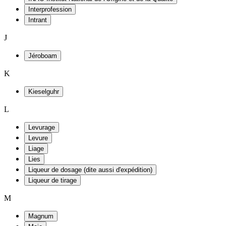
Interprofession
Intrant
J
Jéroboam
K
Kieselguhr
L
Levurage
Levure
Liage
Lies
Liqueur de dosage (dite aussi d'expédition)
Liqueur de tirage
M
Magnum