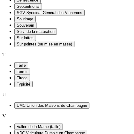
Sénescence
Septentrional
SGV Syndicat Général des Vignerons
Soutirage
Souverain
Suivi de la maturation
Sur lattes
Sur pointes (ou mise en masse)
T
Taille
Terroir
Tirage
Typicité
U
UMC Union des Maisons de Champagne
V
Vallée de la Marne (taille)
VDC Viticulture Durable en Champagne