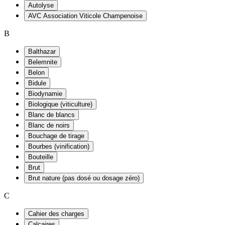
Autolyse
AVC Association Viticole Champenoise
B
Balthazar
Belemnite
Belon
Bidule
Biodynamie
Biologique (viticulture)
Blanc de blancs
Blanc de noirs
Bouchage de tirage
Bourbes (vinification)
Bouteille
Brut
Brut nature (pas dosé ou dosage zéro)
C
Cahier des charges
Calcaires