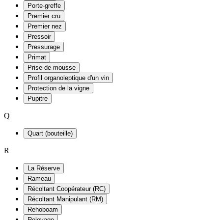
Porte-greffe
Premier cru
Premier nez
Pressoir
Pressurage
Primat
Prise de mousse
Profil organoleptique d'un vin
Protection de la vigne
Pupitre
Q
Quart (bouteille)
R
La Réserve
Rameau
Récoltant Coopérateur (RC)
Récoltant Manipulant (RM)
Rehoboam
Relevage