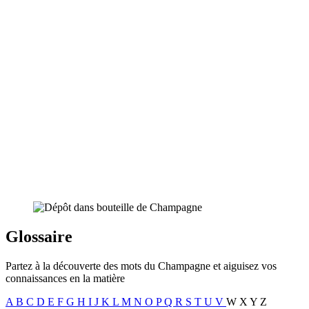
Glossaire
Partez à la découverte des mots du Champagne et aiguisez vos
connaissances en la matière
A
B
C
D
E
F
G
H
I
J
K
L
M
N
O
P
Q
R
S
T
U
V
W
X
Y
Z