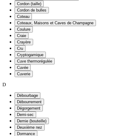
Cordon (taille)
Cordon de bulles
Coteau
Coteaux, Maisons et Caves de Champagne
Coulure
Craie
Crayère
Cru
Cryptogamique
Cuve thermorégulée
Cuvée
Cuverie
D
Débourbage
Débourrement
Dégorgement
Demi-sec
Demie (bouteille)
Deuxième nez
Dormance