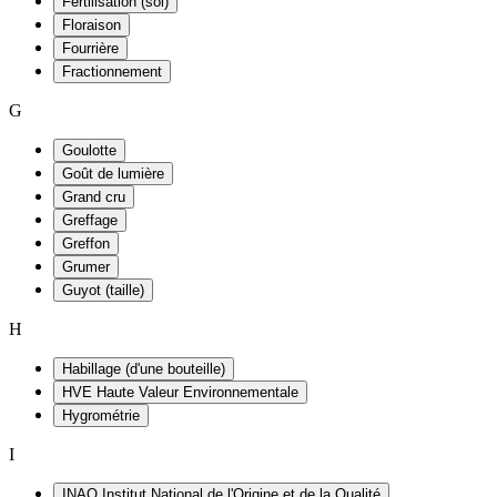
Fertilisation (sol)
Floraison
Fourrière
Fractionnement
G
Goulotte
Goût de lumière
Grand cru
Greffage
Greffon
Grumer
Guyot (taille)
H
Habillage (d'une bouteille)
HVE Haute Valeur Environnementale
Hygrométrie
I
INAO Institut National de l'Origine et de la Qualité