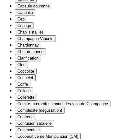
Capsule couronne
Caudalie
Cep
Cépage
Chablis (taille)
Champagne Viticole
Chardonnay
Chef de caves
Clarification
Clos
Coccolite
Cochelet
Coiffe
Collage
Collerette
Comité Interprofessionnel des vins de Champagne
Complexité (dégustation)
Confrérie
Confusion sexuelle
Continentale
Coopérative de Manipulation (CM)