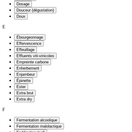
Dosage
Douceur (dégustation)
Doux
E
Ébourgeonnage
Effervescence
Effeuillage
Effluents viti-vinicoles
Empreinte carbone
Enherbement
Enjambeur
Épinette
Ester
Extra brut
Extra dry
F
Fermentation alcoolique
Fermentation malolactique