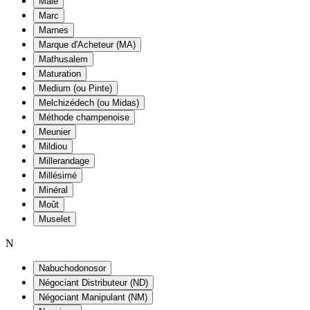
Maie
Marc
Marnes
Marque d'Acheteur (MA)
Mathusalem
Maturation
Medium (ou Pinte)
Melchizédech (ou Midas)
Méthode champenoise
Meunier
Mildiou
Millerandage
Millésimé
Minéral
Moût
Muselet
N
Nabuchodonosor
Négociant Distributeur (ND)
Négociant Manipulant (NM)