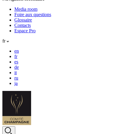
Media room
Foire aux questions
Glossaire
Contacts
Espace Pro
fr
en
fr
es
de
it
ru
ja