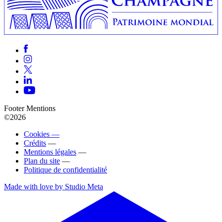
Footer Mentions
©2026
Cookies —
Crédits
—
Mentions légales
—
Plan du site
—
Politique de confidentialité
Made with love by Studio Meta