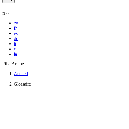
fr
en
fr
es
de
it
ru
ja
Fil d'Ariane
Accueil
—
Glossaire