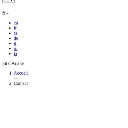
fr
en
fr
es
de
it
ru
ja
Fil d'Ariane
Accueil
—
Contact