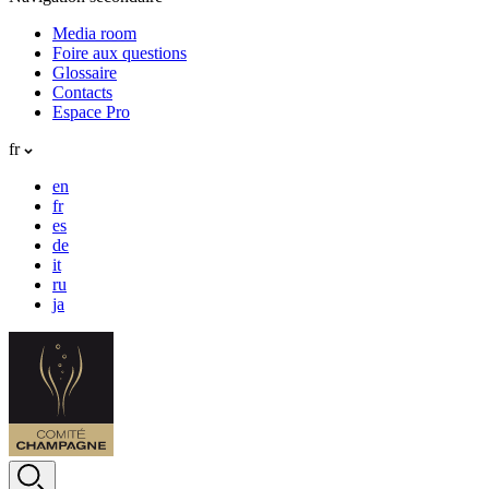
Media room
Foire aux questions
Glossaire
Contacts
Espace Pro
fr
en
fr
es
de
it
ru
ja