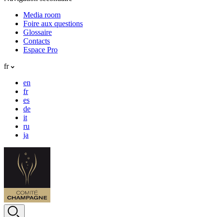
Media room
Foire aux questions
Glossaire
Contacts
Espace Pro
fr
en
fr
es
de
it
ru
ja