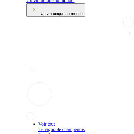
Un vin unique au monde
Un vin unique au monde
Voir tout
Le vignoble champenois