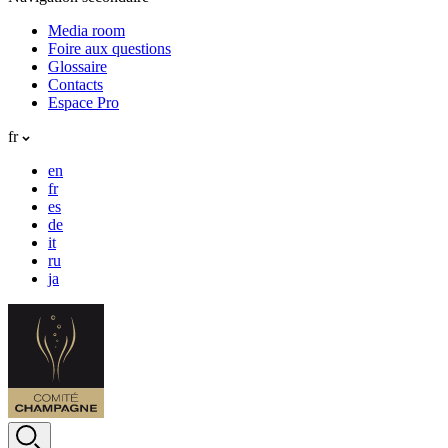
Media room
Foire aux questions
Glossaire
Contacts
Espace Pro
fr
en
fr
es
de
it
ru
ja