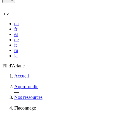
fr
en
fr
es
de
it
ru
ja
Fil d'Ariane
Accueil
—
Approfondir
—
Nos ressources
—
Flaconnage