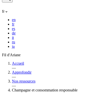
fr
en
fr
es
de
it
ru
ja
Fil d'Ariane
Accueil
—
Approfondir
—
Nos ressources
—
Champagne et consommation responsable