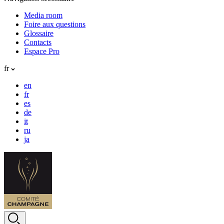
Media room
Foire aux questions
Glossaire
Contacts
Espace Pro
fr
en
fr
es
de
it
ru
ja