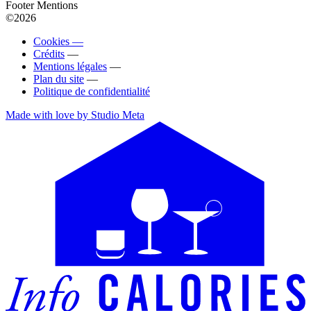
Footer Mentions
©2026
Cookies —
Crédits
—
Mentions légales
—
Plan du site
—
Politique de confidentialité
Made with love by Studio Meta