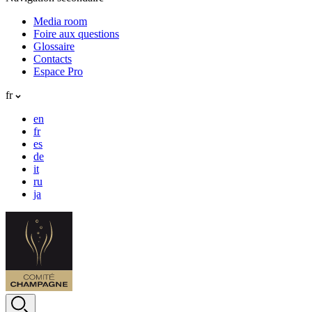
Media room
Foire aux questions
Glossaire
Contacts
Espace Pro
fr
en
fr
es
de
it
ru
ja