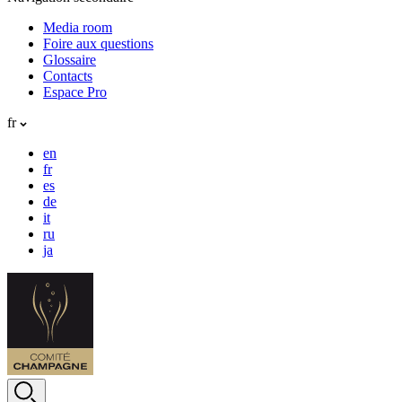
Media room
Foire aux questions
Glossaire
Contacts
Espace Pro
fr
en
fr
es
de
it
ru
ja