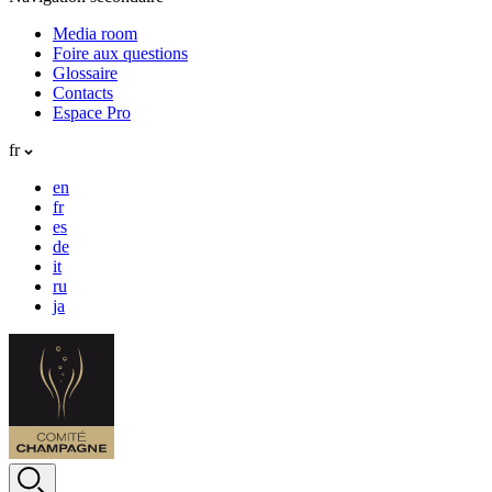
Media room
Foire aux questions
Glossaire
Contacts
Espace Pro
fr
en
fr
es
de
it
ru
ja