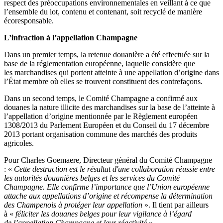
respect des préoccupations environnementales en veillant à ce q
ue
l’ensemble du lot, contenu et
contenant, soit recyclé de manière
écoresponsable.
L’infraction à l’appellation Champagne
Dans un premier temps, l
a retenue
douanière
a été effectuée sur la
base de la réglementation européenne
, laquelle
considère
que
l
es
marchandises qui port
e
nt atteinte à une
appellation d’origine
dans
l’État membre où elles se
trouvent
constituent des contrefaçons
.
Dans un
second
temps, le Comité Champagne a confirmé aux
douanes la nature illicite des marchandises sur la
base de l’atteinte à
l’appellation
d’origine
mentionnée par le Règlement européen
1308/2013 du Parlement
Européen et du Conseil du 17 décembre
2013 portant organi
sation commune des marchés des produits
agricoles.
Pour Charles Goemaere, Directeur général du Comité Champagne
:
«
Cette destruction est le résultat d'une
collaboration réussie entre
les autorités douanières
belges
et le
s
service
s
du Comité
Champagne. El
le confirme
l’importance que l’Union européenne
attache aux appellations d’origine et récompense la détermination
des
C
hampenois à prot
éger
leur appellation
».
Il tient par ailleurs
à
«
féliciter
les douanes belges pour leur vigilance à
l’égard
de
l’appellation Champagne et leur réactivité
».