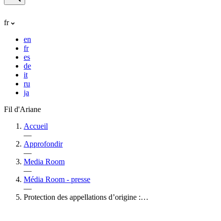
fr
en
fr
es
de
it
ru
ja
Fil d'Ariane
Accueil
—
Approfondir
—
Media Room
—
Média Room - presse
—
Protection des appellations d’origine :…