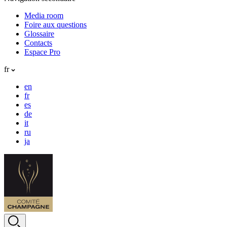
Media room
Foire aux questions
Glossaire
Contacts
Espace Pro
fr
en
fr
es
de
it
ru
ja