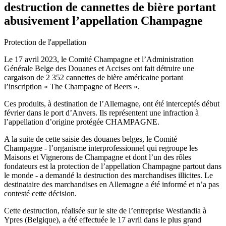
destruction de cannettes de bière portant
abusivement l’appellation Champagne
Protection de l'appellation
Le 17 avril 2023, le Comité Champagne et
l’
Administration
Générale Belge des Douanes et Accises
ont fait détruire
une
cargaison de 2 352 cannettes de bière
américaine
portant
l’inscription « The Champagne of Beers ».
Ces produits,
à destination de l’Allemagne, ont été interceptés début
février dans le port d’Anvers. Ils représentent
une infraction à
l’appellation d’origine protégée CHAMPAGNE.
A la s
uite
de
cette saisie des douanes belges, le Comité
Champagne
-
l’organisme interpro
fessionnel qui regroupe
les
Maisons et Vignerons de Champagne et dont l’un des rôles
fondateurs est la protection de l’appellation
Champagne partout dans
le monde
-
a demandé la destruction
des marchandises illicites. Le
destinataire des
marchandises en Al
lemagne a été informé et n’a pas
contesté
cette
décision.
Cette destruction, réalisée sur le site de l’entreprise Westlandia à
Ypres (Belgique), a été effectuée
le 17 avril
dans
le plus grand