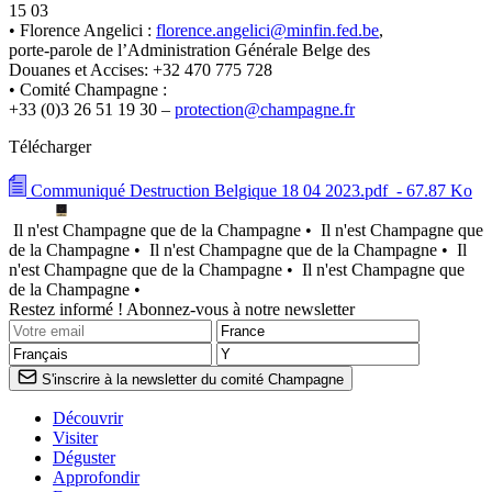
15 03
•
Florence Angelici :
florence.angelici@minfin.fed.be
,
porte
-
parole
de
l’Administration Générale Belge des
Douanes et Accises
:
+
32 470 775 728
•
Comité Champagne
:
+3
3
(0)3
26
51
19
30
–
protection@champagne.fr
Télécharger
Communiqué Destruction Belgique 18 04 2023.pdf
- 67.87 Ko
Il n'est Champagne que de la Champagne •
Il n'est Champagne que
de la Champagne •
Il n'est Champagne que de la Champagne •
Il
n'est Champagne que de la Champagne •
Il n'est Champagne que
de la Champagne •
Restez informé ! Abonnez-vous à notre newsletter
S'inscrire à la newsletter du comité Champagne
Découvrir
Visiter
Déguster
Approfondir