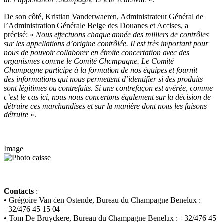
De son côté,
Kristian Vanderwaeren
, Administrateur
Général de
l’
Administration Générale Belge des Douanes et
Accises
,
a
précisé
:
«
Nous effectuons chaque année des milliers de contrôles
sur les appel
lations d’origine
contrôlée. Il est très important pour
nous de pouvoir collaborer en étroite concertation avec des
organismes
comme le Comité Champagne. Le Comité
Champagne
participe à la
form
ation de
nos équipes et fournit
des
informations qui nous perme
ttent d’identifier si des produits
sont
légitimes
ou contrefaits.
Si une contrefaçon est
avérée
,
comme
c’est le cas ici, nous nous concertons également sur la décision de
détruire ces marchandises et
sur
la manière dont nous les faisons
détruire
».
Image
Contact
s
:
•
Grégoire Van den Ostende, Bureau du Champagne Benelux :
+32/476 45 15 04
•
Tom De Bruyckere, Bureau du Champagne Benelux
: +32/476 45