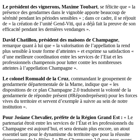
Le président des vignerons, Maxime Toubart
, se félicite que « la
présence des gendarmes dans le vignoble apporte beaucoup de
sérénité pendant les périodes sensibles » ; dans ce cadre, il se réjouit
de « la création de l’unité Gend-Viti, qui a déjà fait la preuve de son
efficacité pendant les dernières vendanges ».
David Chatillon, président des maisons de Champagne
,
remarque quant à lui que « la valorisation de l’appellation la rend
plus sensible à toute forme d’atteintes » et exprime sa satisfaction «
d’une meilleure coordination entre les services de l’Etat et les
professionnels champenois pour lutter contre les nombreuses
atteintes à l’appellation Champagne ».
Le colonel Romuald de la Cruz
, commandant le groupement de
gendarmerie départementale de la Marne, indique que « les
dispositions de ce plan Champagne 2.0 traduisent la volonté de la
gendarmerie de répondre présent (#Répondreprésent) pour les forces
vives du territoire et servent d’exemple à suivre au sein de notre
institution ».
Pour Josiane Chevalier, préfète de la Région Grand Est :
« Le
partenariat étroit entre les services de l’État et les professionnels du
Champagne est aujourd’hui, et sera demain plus encore, un atout
essentiel tant pour le dynamisme du territoire que pour la réussite
économique de la filière. Le Plan Champagne 2.0 que nous avons