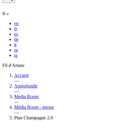
fr
en
fr
es
de
it
ru
ja
Fil d'Ariane
Accueil
—
Approfondir
—
Media Room
—
Média Room - presse
—
Plan Champagne 2.0