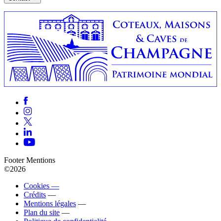
Footer Mentions
©2026
Cookies —
Crédits
—
Mentions légales
—
Plan du site
—