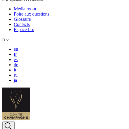
Media room
Foire aux questions
Glossaire
Contacts
Espace Pro
fr
en
fr
es
de
it
ru
ja