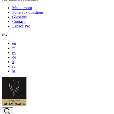
Media room
Foire aux questions
Glossaire
Contacts
Espace Pro
fr
en
fr
es
de
it
ru
ja