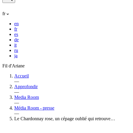
fr
en
fr
es
de
it
ru
ja
Fil d'Ariane
Accueil
—
Approfondir
—
Media Room
—
Média Room - presse
—
Le Chardonnay rose, un cépage oublié qui retrouve…