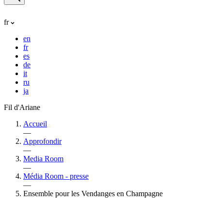
fr
en
fr
es
de
it
ru
ja
Fil d'Ariane
Accueil
—
Approfondir
—
Media Room
—
Média Room - presse
—
Ensemble pour les Vendanges en Champagne