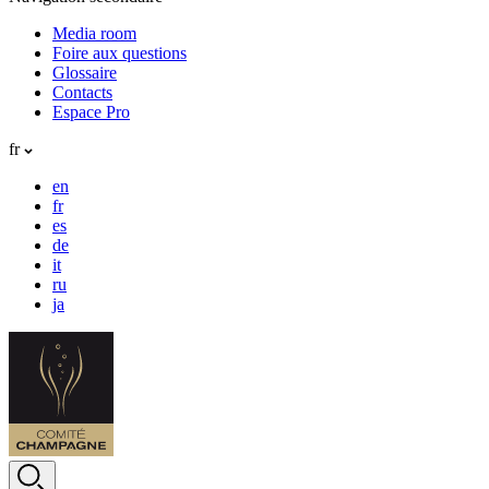
Media room
Foire aux questions
Glossaire
Contacts
Espace Pro
fr
en
fr
es
de
it
ru
ja