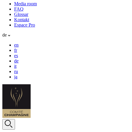
Media room
FAQ
Glossar
Kontakt
Espace Pro
de
en
fr
es
de
it
ru
ja