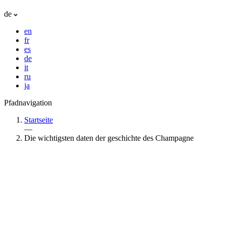
de
en
fr
es
de
it
ru
ja
Pfadnavigation
Startseite
—
Die wichtigsten daten der geschichte des Champagne