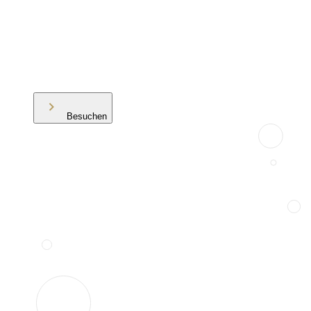
Besuchen