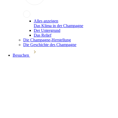
Alles anzeigen
Das Klima in der Champagne
Der Untergrund
Das Relief
Die Champagne-Herstellung
Die Geschichte des Champagne
Besuchen