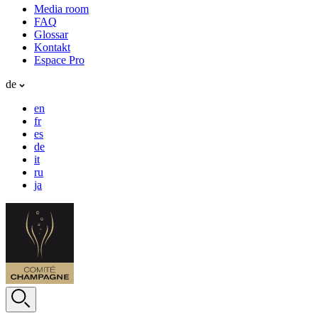
Media room
FAQ
Glossar
Kontakt
Espace Pro
de
en
fr
es
de
it
ru
ja